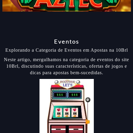
Eventos
Explorando a Categoria de Eventos em Apostas na 10Brl
Neste artigo, mergulhamos na categoria de eventos do site
10Brl, discutindo suas características, ofertas de jogos e
dicas para apostas bem-sucedidas.