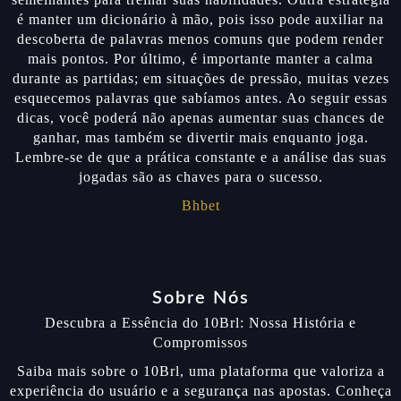
é manter um dicionário à mão, pois isso pode auxiliar na
descoberta de palavras menos comuns que podem render
mais pontos. Por último, é importante manter a calma
durante as partidas; em situações de pressão, muitas vezes
esquecemos palavras que sabíamos antes. Ao seguir essas
dicas, você poderá não apenas aumentar suas chances de
ganhar, mas também se divertir mais enquanto joga.
Lembre-se de que a prática constante e a análise das suas
jogadas são as chaves para o sucesso.
Bhbet
Sobre Nós
Descubra a Essência do 10Brl: Nossa História e
Compromissos
Saiba mais sobre o 10Brl, uma plataforma que valoriza a
experiência do usuário e a segurança nas apostas. Conheça