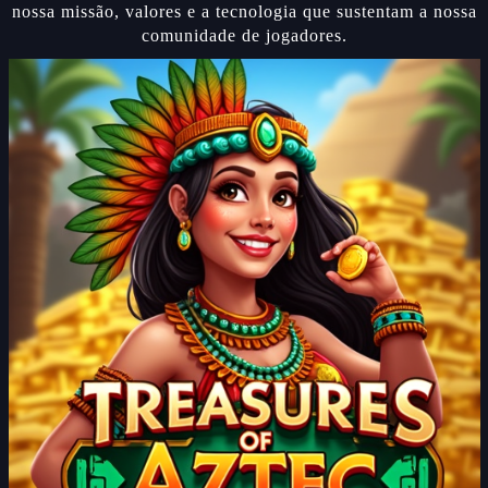
nossa missão, valores e a tecnologia que sustentam a nossa
comunidade de jogadores.