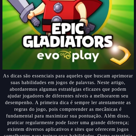
As dicas são essenciais para aqueles que buscam aprimorar
suas habilidades em jogos de palavras. Neste artigo,
abordaremos algumas estratégias eficazes que podem
ajudar jogadores de diferentes níveis a melhorarem seu
desempenho. A primeira dica é sempre ler atentamente as
regras do jogo, pois compreender as mecânicas é
fundamental para maximizar sua pontuação. Além disso,
praticar regularmente pode fazer uma grande diferença;
existem diversos aplicativos e sites que oferecem jogos
semelhantes para treinar suas habilidades. Outra estratégia