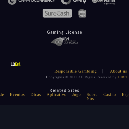
Gaming License
Responsible Gambling
About us
Copyrights © 2025 All Rights Reserved by
10Brl
Related Sites
de
Eventos
Dicas
Aplicativo
Jogo
Sobre
Casino
Esp
Nós