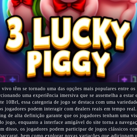
 vivo têm se tornado uma das opções mais populares entre os
rcionando uma experiência imersiva que se assemelha a estar
site 10Brl, essa categoria de jogo se destaca com uma variedad
os jogadores podem interagir com dealers reais em tempo real.
ing de alta definição garante que os jogadores tenham uma vis
o jogo, enquanto a interface amigável do site torna a navega
lém disso, os jogadores podem participar de jogos clássicos co
 baccarat, bem como explorar novas variações que adicionam