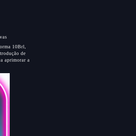
ivas
forma 10Brl,
ntrodução de
a aprimorar a