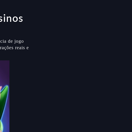
sinos
cia de jogo
rações reais e