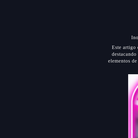
Ino
Este artigo
destacando 
elementos de