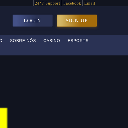
24*7 Support
Facebook
Email
LOGIN
SIGN UP
O
SOBRE NÓS
CASINO
ESPORTS