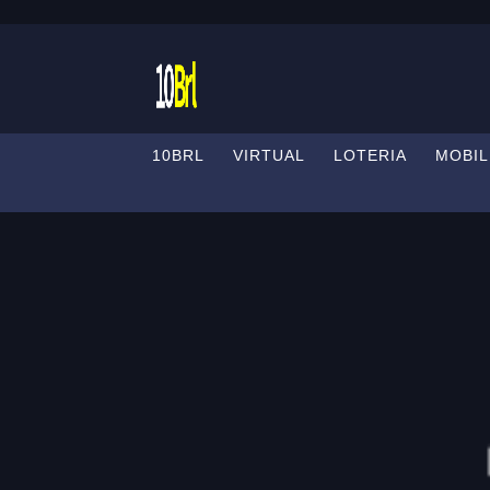
10BRL
VIRTUAL
LOTERIA
MOBIL