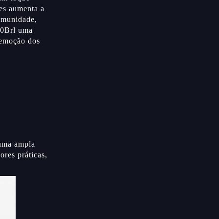
res aumenta a
omunidade,
10Brl uma
 emoção dos
 uma ampla
ores práticas,