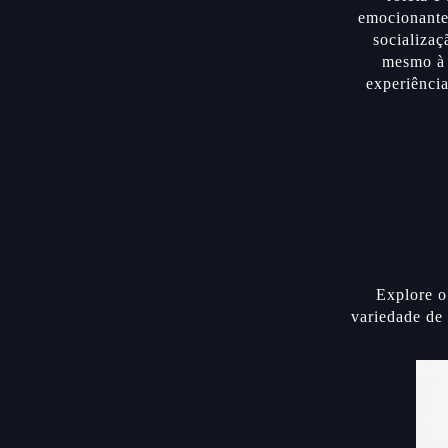
emocionante 
socializa
mesmo à 
experiênci
Explore o
variedade de 