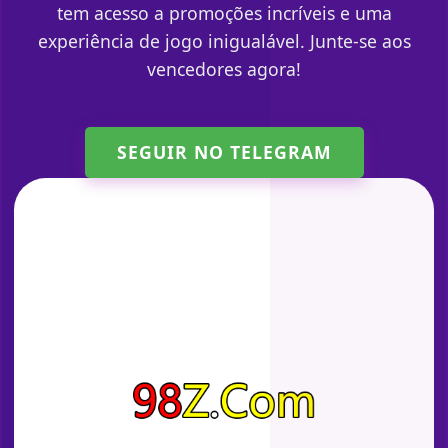
tem acesso a promoções incríveis e uma
experiência de jogo inigualável. Junte-se aos
vencedores agora!
SEGUIR NO TELEGRAM