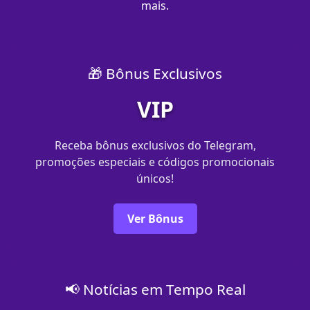
mais.
🎁 Bônus Exclusivos
VIP
Receba bônus exclusivos do Telegram,
promoções especiais e códigos promocionais
únicos!
Ver Bônus
📢 Notícias em Tempo Real