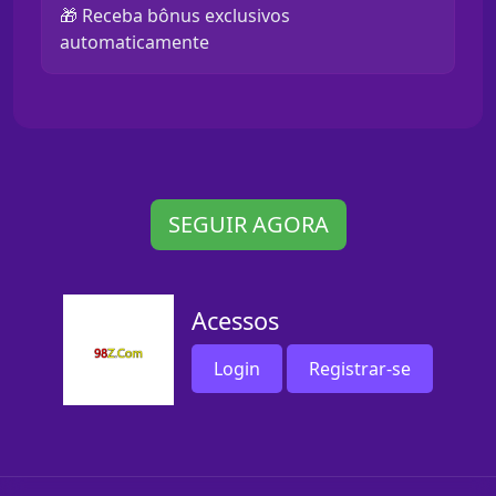
🎁 Receba bônus exclusivos
automaticamente
SEGUIR AGORA
Acessos
Login
Registrar-se