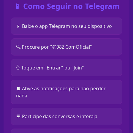
📱 Como Seguir no Telegram
📱 Baixe o app Telegram no seu dispositivo
🔍 Procure por "@98Z.ComOficial"
👆 Toque em "Entrar" ou "Join"
🔔 Ative as notificações para não perder
nada
💬 Participe das conversas e interaja