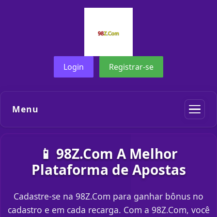
Login
Registrar-se
Menu
📱 98Z.Com A Melhor
Plataforma de Apostas
Cadastre-se na 98Z.Com para ganhar bônus no
cadastro e em cada recarga. Com a 98Z.Com, você