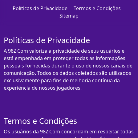
Políticas de Privacidade
Termos e Condições
Sitemap
Políticas de Privacidade
A 98Z.Com valoriza a privacidade de seus usuários e
está empenhada em proteger todas as informações
pessoais fornecidas durante o uso de nossos canais de
comunicação. Todos os dados coletados são utilizados
exclusivamente para fins de melhoria contínua da
experiência de nossos jogadores.
Termos e Condições
Os usuários da 98Z.Com concordam em respeitar todas