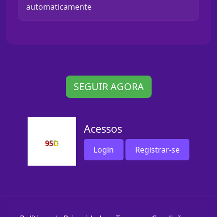
automaticamente
SEGUIR AGORA
Acessos
Login
Registrar-se