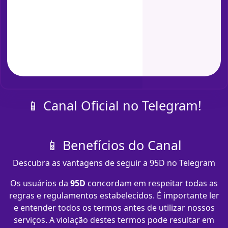
📱 Canal Oficial no Telegram!
📱 Benefícios do Canal
Descubra as vantagens de seguir a 95D no Telegram
Os usuários da
95D
concordam em respeitar todas as
regras e regulamentos estabelecidos. É importante ler
e entender todos os termos antes de utilizar nossos
serviços. A violação destes termos pode resultar em