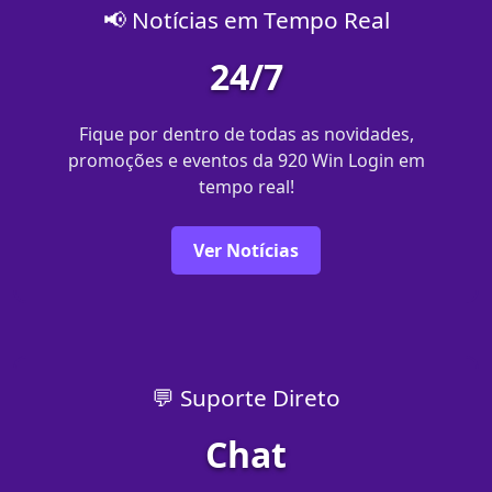
📢 Notícias em Tempo Real
24/7
Fique por dentro de todas as novidades,
promoções e eventos da 920 Win Login em
tempo real!
Ver Notícias
💬 Suporte Direto
Chat