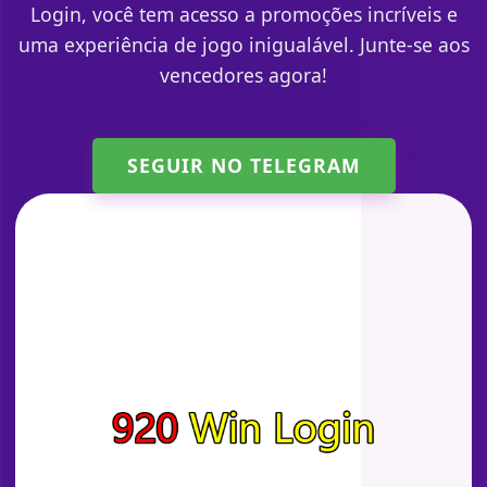
Login, você tem acesso a promoções incríveis e
uma experiência de jogo inigualável. Junte-se aos
vencedores agora!
SEGUIR NO TELEGRAM