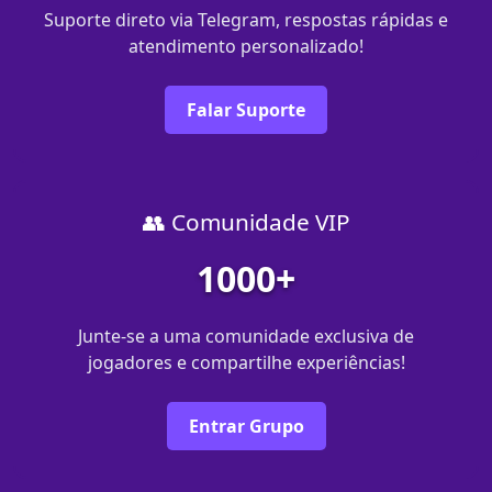
Suporte direto via Telegram, respostas rápidas e
atendimento personalizado!
Falar Suporte
👥 Comunidade VIP
1000+
Junte-se a uma comunidade exclusiva de
jogadores e compartilhe experiências!
Entrar Grupo