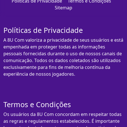
Políticas de Privacidade
Termos e Condições
Sitemap
Políticas de Privacidade
A 8U Com valoriza a privacidade de seus usuários e está
empenhada em proteger todas as informações
pessoais fornecidas durante o uso de nossos canais de
comunicação. Todos os dados coletados são utilizados
exclusivamente para fins de melhoria contínua da
experiência de nossos jogadores.
Termos e Condições
Os usuários da 8U Com concordam em respeitar todas
as regras e regulamentos estabelecidos. É importante