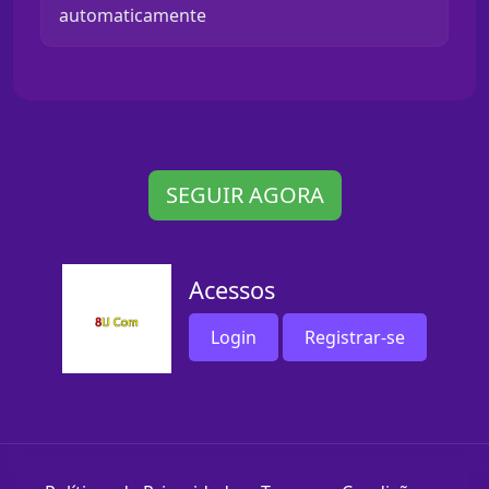
automaticamente
SEGUIR AGORA
Acessos
Login
Registrar-se