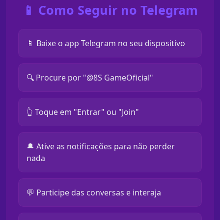
📱 Como Seguir no Telegram
📱 Baixe o app Telegram no seu dispositivo
🔍 Procure por "@8S GameOficial"
👆 Toque em "Entrar" ou "Join"
🔔 Ative as notificações para não perder
nada
💬 Participe das conversas e interaja