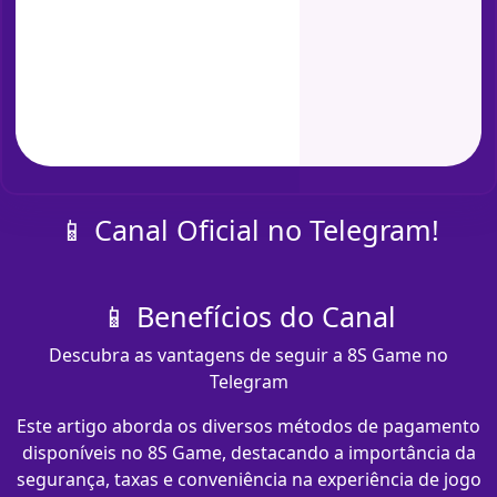
📱 Canal Oficial no Telegram!
📱 Benefícios do Canal
Descubra as vantagens de seguir a 8S Game no
Telegram
Este artigo aborda os diversos métodos de pagamento
disponíveis no 8S Game, destacando a importância da
segurança, taxas e conveniência na experiência de jogo