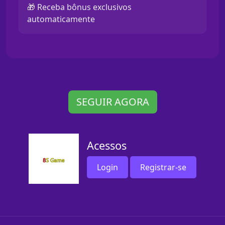
🎁 Receba bônus exclusivos
automaticamente
SEGUIR AGORA
Acessos
Login
Registrar-se