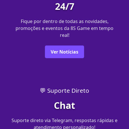
24/7
Fique por dentro de todas as novidades,
promoções e eventos da 8S Game em tempo
real!
Ver Notícias
💬 Suporte Direto
Chat
Suporte direto via Telegram, respostas rápidas e
atendimento personalizado!