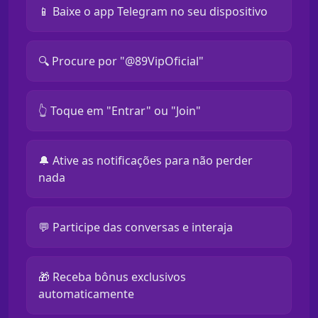
📱 Baixe o app Telegram no seu dispositivo
🔍 Procure por "@89VipOficial"
👆 Toque em "Entrar" ou "Join"
🔔 Ative as notificações para não perder
nada
💬 Participe das conversas e interaja
🎁 Receba bônus exclusivos
automaticamente