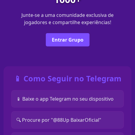
Junte-se a uma comunidade exclusiva de
jogadores e compartilhe experiências!
Entrar Grupo
📱 Como Seguir no Telegram
📱 Baixe o app Telegram no seu dispositivo
🔍 Procure por "@88Up BaixarOficial"