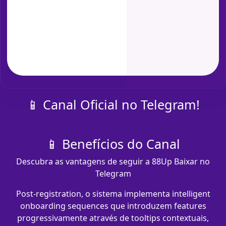
📱 Canal Oficial no Telegram!
📱 Benefícios do Canal
Descubra as vantagens de seguir a 88Up Baixar no
Telegram
Post-registration, o sistema implementa intelligent
onboarding sequences que introduzem features
progressivamente através de tooltips contextuais,