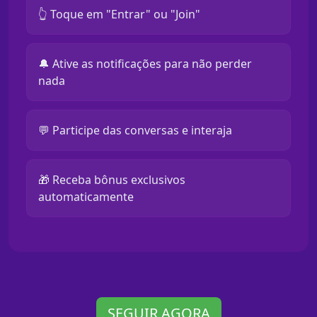
👆 Toque em "Entrar" ou "Join"
🔔 Ative as notificações para não perder
nada
💬 Participe das conversas e interaja
🎁 Receba bônus exclusivos
automaticamente
SEGUIR AGORA