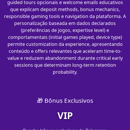
guided tours opcionais e welcome emails educativos
que explicam deposit methods, bonus mechanics,
responsible gaming tools e navigation da plataforma. A
personalização baseada em dados declarados
(preferências de jogos, expertise level) e
comportamentais (initial games played, device type)
permite customization da experience, apresentando
conteúdo e offers relevantes que aceleram time-to-
value e reduzem abandonment durante critical early
sessions que determinam long-term retention
probability.
🎁 Bônus Exclusivos
VIP