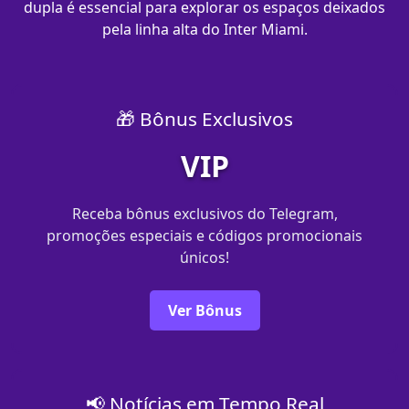
dupla é essencial para explorar os espaços deixados
pela linha alta do Inter Miami.
🎁 Bônus Exclusivos
VIP
Receba bônus exclusivos do Telegram,
promoções especiais e códigos promocionais
únicos!
Ver Bônus
📢 Notícias em Tempo Real