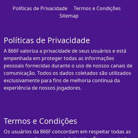
Políticas de Privacidade
Termos e Condições
Sitemap
Políticas de Privacidade
A 866F valoriza a privacidade de seus usuários e está
empenhada em proteger todas as informações
pessoais fornecidas durante o uso de nossos canais de
comunicação. Todos os dados coletados são utilizados
exclusivamente para fins de melhoria contínua da
experiência de nossos jogadores.
Termos e Condições
Os usuários da 866F concordam em respeitar todas as