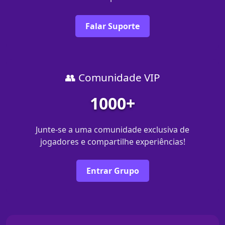
Falar Suporte
👥 Comunidade VIP
1000+
Junte-se a uma comunidade exclusiva de
jogadores e compartilhe experiências!
Entrar Grupo