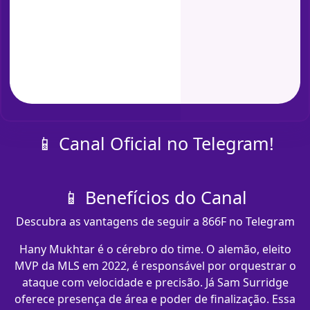
📱 Canal Oficial no Telegram!
📱 Benefícios do Canal
Descubra as vantagens de seguir a 866F no Telegram
Hany Mukhtar é o cérebro do time. O alemão, eleito
MVP da MLS em 2022, é responsável por orquestrar o
ataque com velocidade e precisão. Já Sam Surridge
oferece presença de área e poder de finalização. Essa