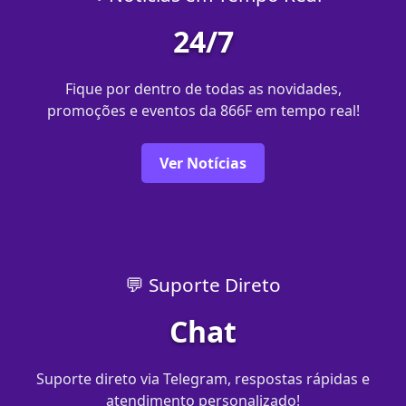
24/7
Fique por dentro de todas as novidades,
promoções e eventos da 866F em tempo real!
Ver Notícias
💬 Suporte Direto
Chat
Suporte direto via Telegram, respostas rápidas e
atendimento personalizado!