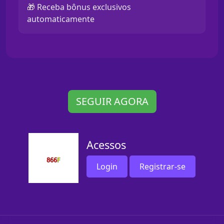
🎁 Receba bônus exclusivos
automaticamente
SEGUIR AGORA
Acessos
Login
Registrar-se