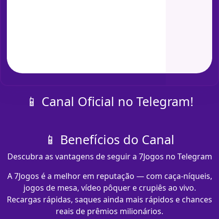
📱 Canal Oficial no Telegram!
📱 Benefícios do Canal
Descubra as vantagens de seguir a 7Jogos no Telegram
A 7Jogos é a melhor em reputação — com caça-níqueis,
jogos de mesa, vídeo pôquer e crupiês ao vivo.
Recargas rápidas, saques ainda mais rápidos e chances
reais de prêmios milionários.