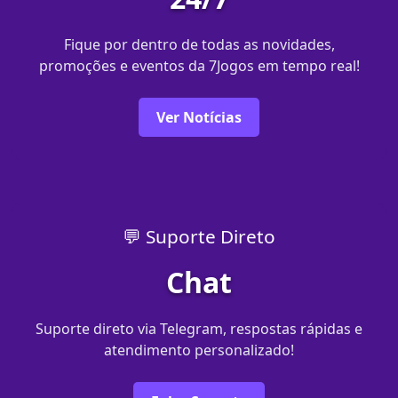
Fique por dentro de todas as novidades,
promoções e eventos da 7Jogos em tempo real!
Ver Notícias
💬 Suporte Direto
Chat
Suporte direto via Telegram, respostas rápidas e
atendimento personalizado!