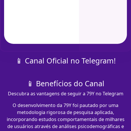
📱 Canal Oficial no Telegram!
📱 Benefícios do Canal
Descubra as vantagens de seguir a 79Y no Telegram
O desenvolvimento da 79Y foi pautado por uma
metodologia rigorosa de pesquisa aplicada,
incorporando estudos comportamentais de milhares
de usuários através de análises psicodemográficas e