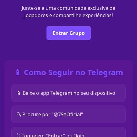
Junte-se a uma comunidade exclusiva de
jogadores e compartilhe experiências!
Entrar Grupo
📱 Como Seguir no Telegram
📱 Baixe o app Telegram no seu dispositivo
🔍 Procure por "@79YOficial"
👆 Toque em "Entrar" ou "Join"