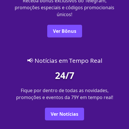
Receba bônus exclusivos do Telegram,
promoções especiais e códigos promocionais
únicos!
Ver Bônus
📢 Notícias em Tempo Real
24/7
Fique por dentro de todas as novidades,
promoções e eventos da 79Y em tempo real!
Ver Notícias