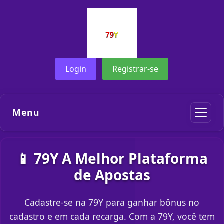
Login
Registrar-se
Menu
📱 79Y A Melhor Plataforma
de Apostas
Cadastre-se na 79Y para ganhar bônus no
cadastro e em cada recarga. Com a 79Y, você tem