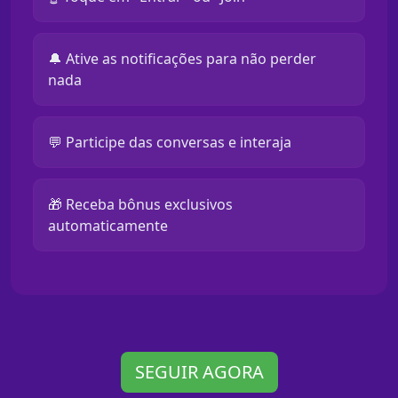
🔔 Ative as notificações para não perder
nada
💬 Participe das conversas e interaja
🎁 Receba bônus exclusivos
automaticamente
SEGUIR AGORA