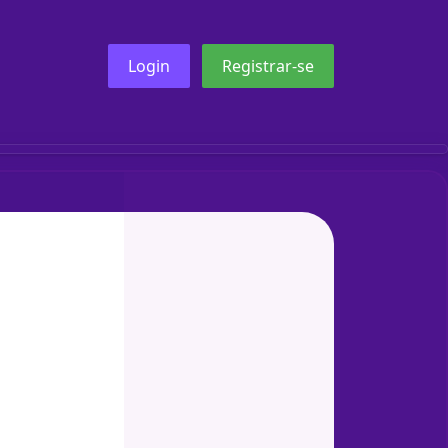
Login
Registrar-se