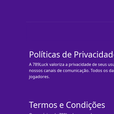
Políticas de Privacida
A 789Luck valoriza a privacidade de seus u
nossos canais de comunicação. Todos os dad
jogadores.
Termos e Condições