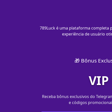
789Luck é uma plataforma completa 
experiência de usuário ot
🎁 Bônus Exclu
VIP
Receba bônus exclusivos do Telegra
e códigos promocionai