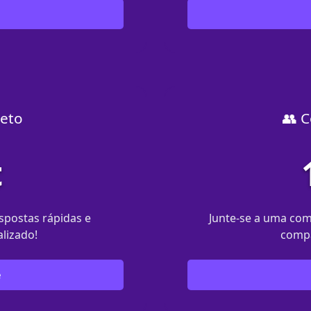
reto
👥 
t
espostas rápidas e
Junte-se a uma com
lizado!
compa
e