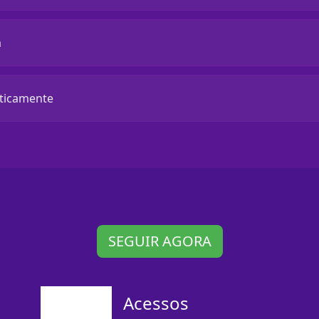
a
aticamente
SEGUIR AGORA
Acessos