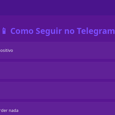
📱 Como Seguir no Telegram
ositivo
erder nada