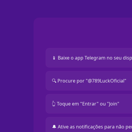
📱 Baixe o app Telegram no seu disp
🔍 Procure por "@789LuckOficial"
👆 Toque em "Entrar" ou "Join"
🔔 Ative as notificações para não p