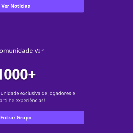
Ver Notícias
Comunidade VIP
1000+
unidade exclusiva de jogadores e
rtilhe experiências!
Entrar Grupo