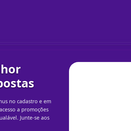
lhor
postas
nus no cadastro e em
 acesso a promoções
ualável. Junte-se aos