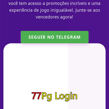
você tem acesso a promoções incríveis e uma
experiência de jogo inigualável. Junte-se aos
vencedores agora!
SEGUIR NO TELEGRAM