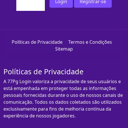
Login
Registrar-se
Políticas de Privacidade
Termos e Condições
Sitemap
Políticas de Privacidade
A 77Pg Login valoriza a privacidade de seus usuários e
está empenhada em proteger todas as informações
pessoais fornecidas durante o uso de nossos canais de
comunicação. Todos os dados coletados são utilizados
exclusivamente para fins de melhoria contínua da
experiência de nossos jogadores.