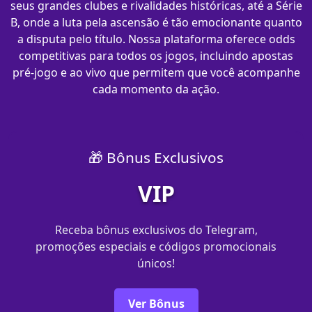
seus grandes clubes e rivalidades históricas, até a Série
B, onde a luta pela ascensão é tão emocionante quanto
a disputa pelo título. Nossa plataforma oferece odds
competitivas para todos os jogos, incluindo apostas
pré-jogo e ao vivo que permitem que você acompanhe
cada momento da ação.
🎁 Bônus Exclusivos
VIP
Receba bônus exclusivos do Telegram,
promoções especiais e códigos promocionais
únicos!
Ver Bônus