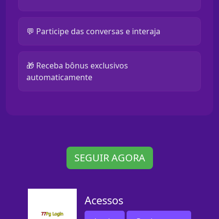
💬 Participe das conversas e interaja
🎁 Receba bônus exclusivos
automaticamente
SEGUIR AGORA
Acessos