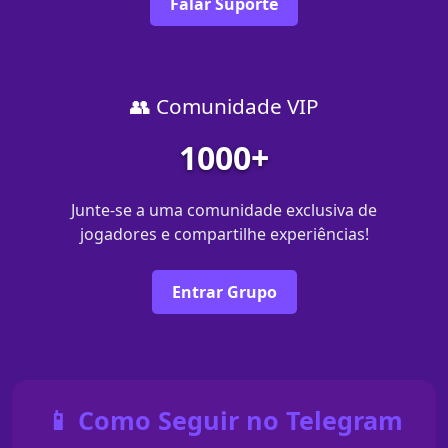
Falar Suporte
👥 Comunidade VIP
1000+
Junte-se a uma comunidade exclusiva de
jogadores e compartilhe experiências!
Entrar Grupo
📱 Como Seguir no Telegram