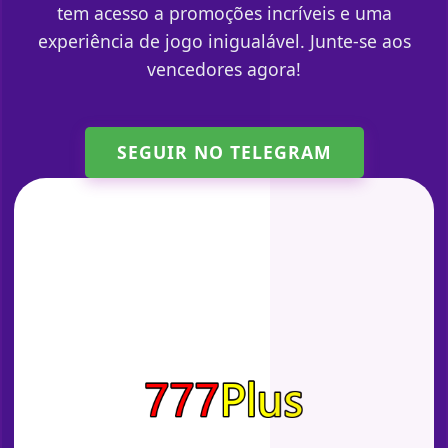
tem acesso a promoções incríveis e uma
experiência de jogo inigualável. Junte-se aos
vencedores agora!
SEGUIR NO TELEGRAM