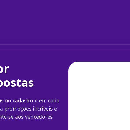
or
postas
s no cadastro e em cada
a promoções incríveis e
unte-se aos vencedores