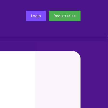
Login
Registrar-se