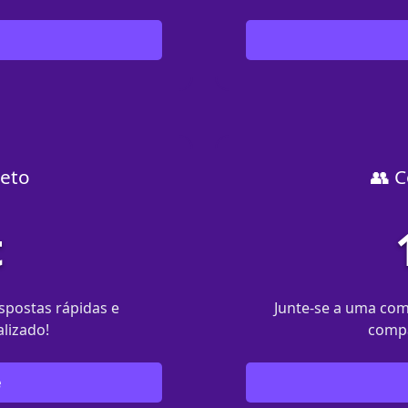
reto
👥 
t
espostas rápidas e
Junte-se a uma com
lizado!
compa
e