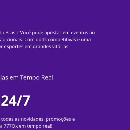
o Brasil. Você pode apostar em eventos ao
tradicionais. Com odds competitivas e uma
r esportes em grandes vitórias.
cias em Tempo Real
24/7
e todas as novidades, promoções e
a 777Ox em tempo real!