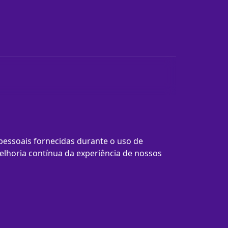
pessoais fornecidas durante o uso de
elhoria contínua da experiência de nossos