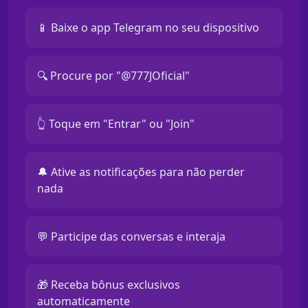
📱 Baixe o app Telegram no seu dispositivo
🔍 Procure por "@777JOficial"
👆 Toque em "Entrar" ou "Join"
🔔 Ative as notificações para não perder
nada
💬 Participe das conversas e interaja
🎁 Receba bônus exclusivos
automaticamente