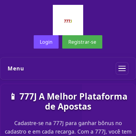
Login
Registrar-se
Menu
📱 777J A Melhor Plataforma
de Apostas
Cadastre-se na 777J para ganhar bônus no
cadastro e em cada recarga. Com a 777J, você tem