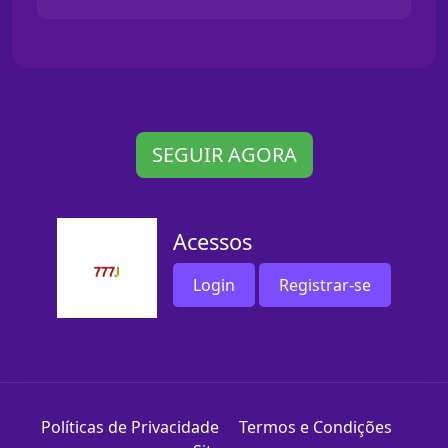
SEGUIR AGORA
Acessos
Login
Registrar-se
Políticas de Privacidade
Termos e Condições