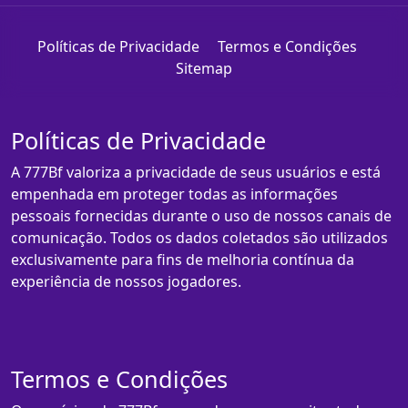
Políticas de Privacidade
Termos e Condições
Sitemap
Políticas de Privacidade
A 777Bf valoriza a privacidade de seus usuários e está
empenhada em proteger todas as informações
pessoais fornecidas durante o uso de nossos canais de
comunicação. Todos os dados coletados são utilizados
exclusivamente para fins de melhoria contínua da
experiência de nossos jogadores.
Termos e Condições