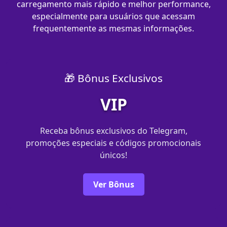
carregamento mais rápido e melhor performance,
especialmente para usuários que acessam
frequentemente as mesmas informações.
🎁 Bônus Exclusivos
VIP
Receba bônus exclusivos do Telegram,
promoções especiais e códigos promocionais
únicos!
Ver Bônus