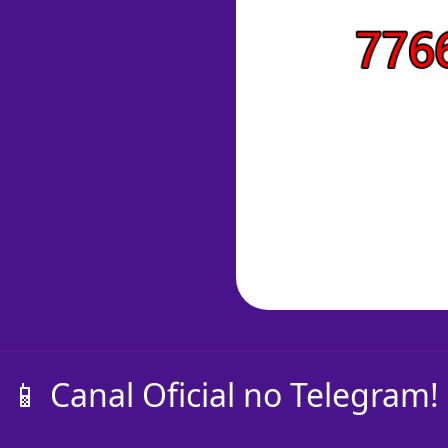
📱 Canal Oficial no Telegram!