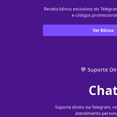
Receba bônus exclusivos do Telegra
e códigos promocionai
Ver Bônus
💬 Suporte Di
Cha
Suporte direto via Telegram, r
atendimento persona