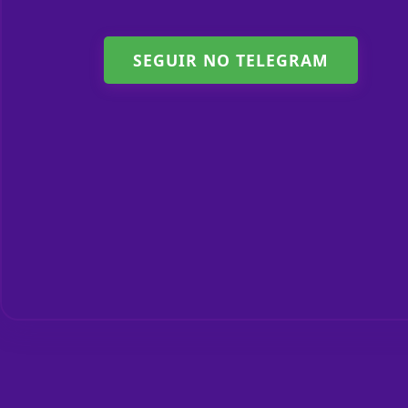
SEGUIR NO TELEGRAM