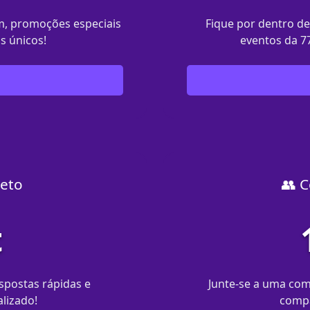
m, promoções especiais
Fique por dentro d
s únicos!
eventos da 7
reto
👥 
t
espostas rápidas e
Junte-se a uma com
lizado!
compa