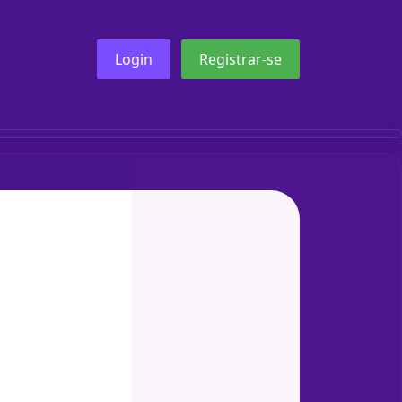
Login
Registrar-se