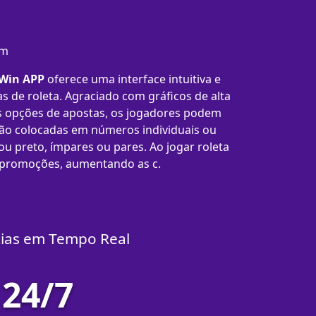
am
 Win APP
oferece uma interface intuitiva e
s de roleta. Agraciado com gráficos de alta
as opções de apostas, os jogadores podem
 são colocadas em números individuais ou
 preto, ímpares ou pares. Ao jogar roleta
e promoções, aumentando as c.
cias em Tempo Real
24/7