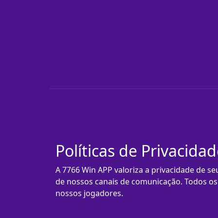
Políticas de Privacida
A 7766 Win APP valoriza a privacidade de s
de nossos canais de comunicação. Todos os 
nossos jogadores.