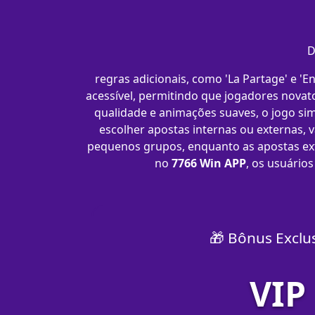
D
regras adicionais, como 'La Partage' e '
acessível, permitindo que jogadores novato
qualidade e animações suaves, o jogo si
escolher apostas internas ou externas, 
pequenos grupos, enquanto as apostas ext
no
7766 Win APP
, os usuário
🎁 Bônus Exclu
VIP