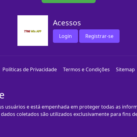
Acessos
Login
Registrar-se
Políticas de Privacidade
Termos e Condições
Sitemap
de
eus usuários e está empenhada em proteger todas as infor
dados coletados são utilizados exclusivamente para fins d