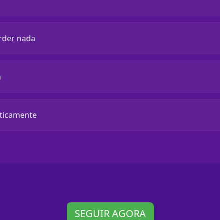
erder nada
a
aticamente
SEGUIR AGORA