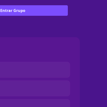
Entrar Grupo