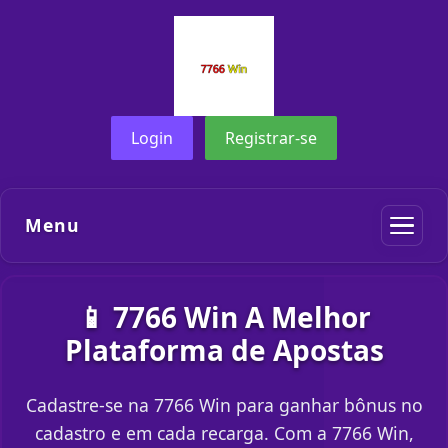
Login
Registrar-se
Menu
📱 7766 Win A Melhor
Plataforma de Apostas
Cadastre-se na 7766 Win para ganhar bônus no
cadastro e em cada recarga. Com a 7766 Win,