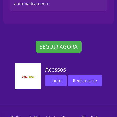
automaticamente
SEGUIR AGORA
Acessos
Login
Registrar-se