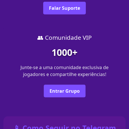
Falar Suporte
👥 Comunidade VIP
1000+
Junte-se a uma comunidade exclusiva de
jogadores e compartilhe experiências!
Entrar Grupo
📱 Como Seguir no Telegram