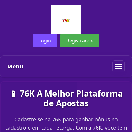
Login
Registrar-se
Menu
📱 76K A Melhor Plataforma
de Apostas
Cadastre-se na 76K para ganhar bônus no
cadastro e em cada recarga. Com a 76K, você tem