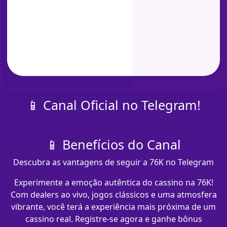
📱 Canal Oficial no Telegram!
📱 Benefícios do Canal
Descubra as vantagens de seguir a 76K no Telegram
Experimente a emoção autêntica do cassino na 76K!
Com dealers ao vivo, jogos clássicos e uma atmosfera
vibrante, você terá a experiência mais próxima de um
cassino real. Registre-se agora e ganhe bônus