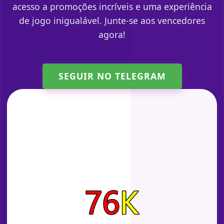
acesso a promoções incríveis e uma experiência
de jogo inigualável. Junte-se aos vencedores
agora!
SEGUIR NO TELEGRAM