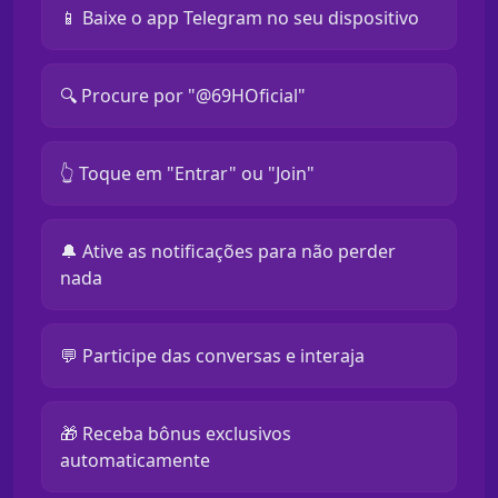
📱 Baixe o app Telegram no seu dispositivo
🔍 Procure por "@69HOficial"
👆 Toque em "Entrar" ou "Join"
🔔 Ative as notificações para não perder
nada
💬 Participe das conversas e interaja
🎁 Receba bônus exclusivos
automaticamente