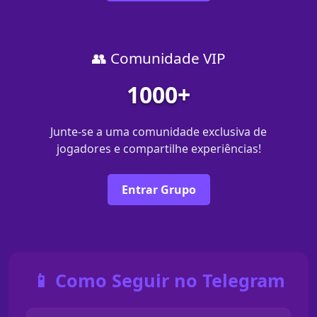
👥 Comunidade VIP
1000+
Junte-se a uma comunidade exclusiva de
jogadores e compartilhe experiências!
Entrar Grupo
📱 Como Seguir no Telegram