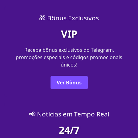
🎁 Bônus Exclusivos
VIP
Receba bônus exclusivos do Telegram,
promoções especiais e códigos promocionais
únicos!
Ver Bônus
📢 Notícias em Tempo Real
24/7