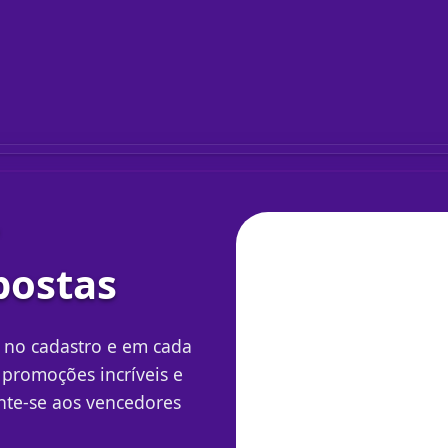
postas
 no cadastro e em cada
 promoções incríveis e
unte-se aos vencedores