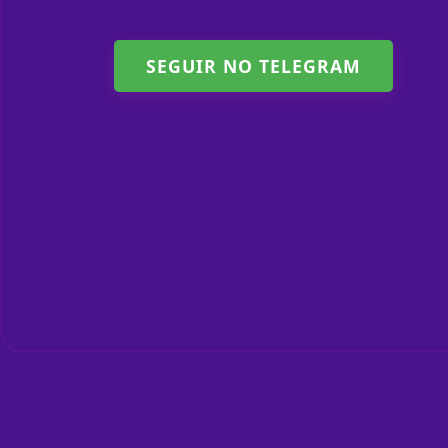
SEGUIR NO TELEGRAM