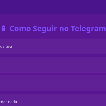
📱 Como Seguir no Telegram
ositivo
erder nada