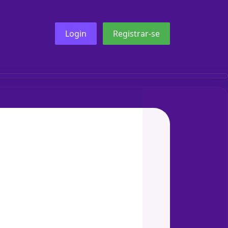
Login
Registrar-se