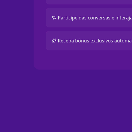
💬 Participe das conversas e interaj
🎁 Receba bônus exclusivos autom