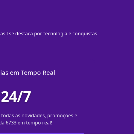
sil se destaca por tecnologia e conquistas
cias em Tempo Real
24/7
e todas as novidades, promoções e
da 6733 em tempo real!