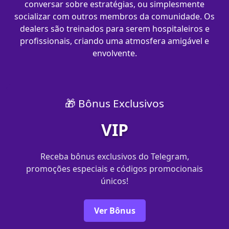
conversar sobre estratégias, ou simplesmente
socializar com outros membros da comunidade. Os
dealers são treinados para serem hospitaleiros e
profissionais, criando uma atmosfera amigável e
envolvente.
🎁 Bônus Exclusivos
VIP
Receba bônus exclusivos do Telegram,
promoções especiais e códigos promocionais
únicos!
Ver Bônus