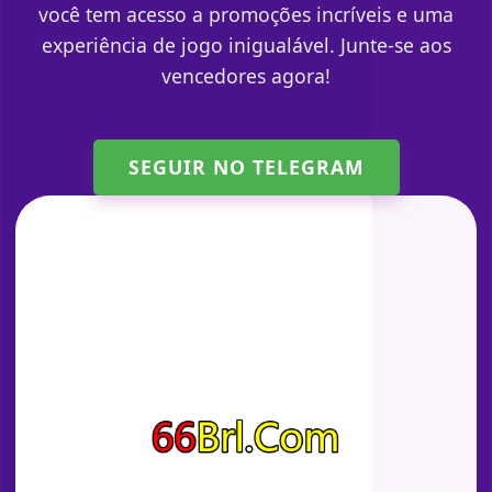
você tem acesso a promoções incríveis e uma
experiência de jogo inigualável. Junte-se aos
vencedores agora!
SEGUIR NO TELEGRAM