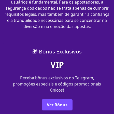
usuários é fundamental. Para os apostadores, a
segurança dos dados não se trata apenas de cumprir
requisitos legais, mas também de garantir a confiança
e a tranquilidade necessárias para se concentrar na
diversão e na emoção das apostas.
🎁 Bônus Exclusivos
VIP
Receba bônus exclusivos do Telegram,
promoções especiais e códigos promocionais
únicos!
Ver Bônus