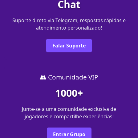
Chat
Suporte direto via Telegram, respostas rápidas e
atendimento personalizado!
Falar Suporte
👥 Comunidade VIP
1000+
Junte-se a uma comunidade exclusiva de
jogadores e compartilhe experiências!
Entrar Grupo