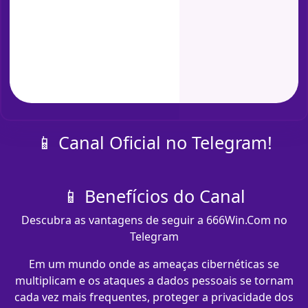
📱 Canal Oficial no Telegram!
📱 Benefícios do Canal
Descubra as vantagens de seguir a 666Win.Com no
Telegram
Em um mundo onde as ameaças cibernéticas se
multiplicam e os ataques a dados pessoais se tornam
cada vez mais frequentes, proteger a privacidade dos