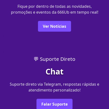
Fique por dentro de todas as novidades,
promoções e eventos da 666Ub em tempo real!
Ver Notícias
💬 Suporte Direto
Chat
Suporte direto via Telegram, respostas rápidas e
atendimento personalizado!
Falar Suporte