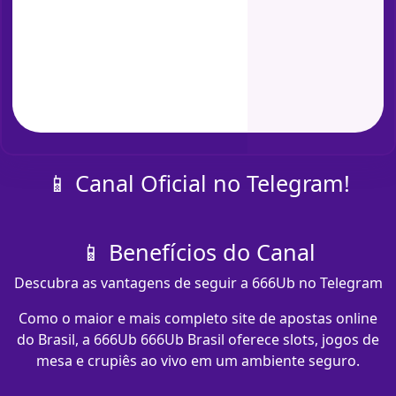
📱 Canal Oficial no Telegram!
📱 Benefícios do Canal
Descubra as vantagens de seguir a 666Ub no Telegram
Como o maior e mais completo site de apostas online
do Brasil, a 666Ub 666Ub Brasil oferece slots, jogos de
mesa e crupiês ao vivo em um ambiente seguro.