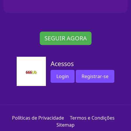
SEGUIR AGORA
Acessos
Login
Registrar-se
Políticas de Privacidade
Termos e Condições
Sitemap