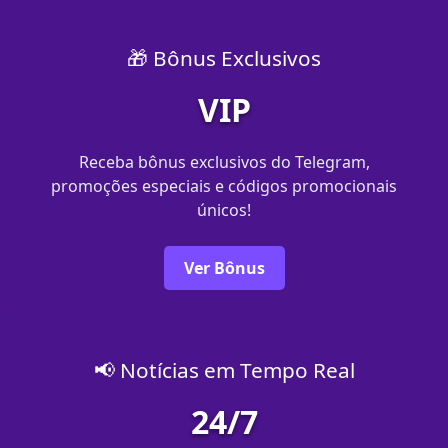
🎁 Bônus Exclusivos
VIP
Receba bônus exclusivos do Telegram,
promoções especiais e códigos promocionais
únicos!
Ver Bônus
📢 Notícias em Tempo Real
24/7