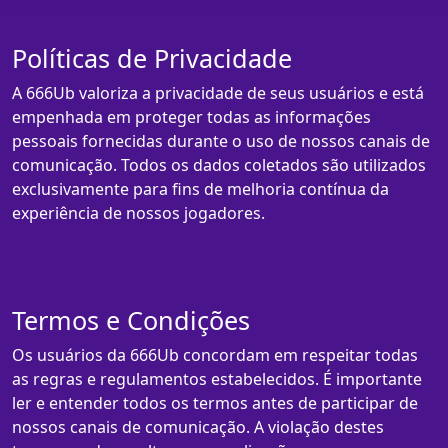
Políticas de Privacidade
A 666Ub valoriza a privacidade de seus usuários e está
empenhada em proteger todas as informações
pessoais fornecidas durante o uso de nossos canais de
comunicação. Todos os dados coletados são utilizados
exclusivamente para fins de melhoria contínua da
experiência de nossos jogadores.
Termos e Condições
Os usuários da 666Ub concordam em respeitar todas
as regras e regulamentos estabelecidos. É importante
ler e entender todos os termos antes de participar de
nossos canais de comunicação. A violação destes