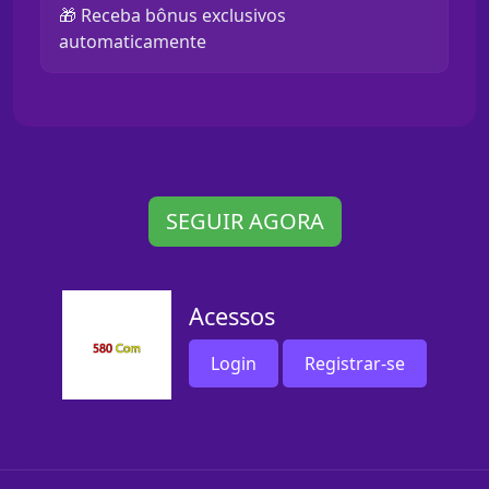
🎁 Receba bônus exclusivos
automaticamente
SEGUIR AGORA
Acessos
Login
Registrar-se