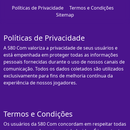
Políticas de Privacidade
Termos e Condições
Sitemap
Políticas de Privacidade
A 580 Com valoriza a privacidade de seus usuários e
está empenhada em proteger todas as informações
pessoais fornecidas durante o uso de nossos canais de
comunicação. Todos os dados coletados são utilizados
exclusivamente para fins de melhoria contínua da
experiência de nossos jogadores.
Termos e Condições
Os usuários da 580 Com concordam em respeitar todas