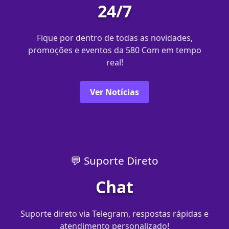
24/7
Fique por dentro de todas as novidades,
promoções e eventos da 580 Com em tempo
real!
Ver Notícias
💬 Suporte Direto
Chat
Suporte direto via Telegram, respostas rápidas e
atendimento personalizado!