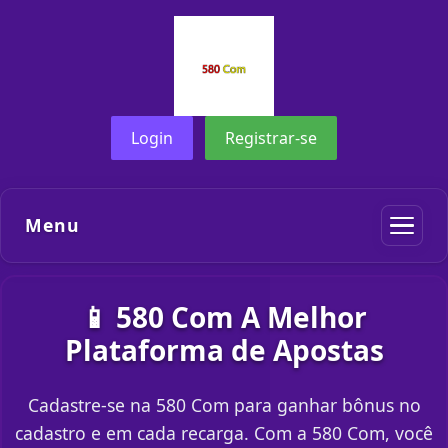
Login
Registrar-se
Menu
📱 580 Com A Melhor
Plataforma de Apostas
Cadastre-se na 580 Com para ganhar bônus no
cadastro e em cada recarga. Com a 580 Com, você