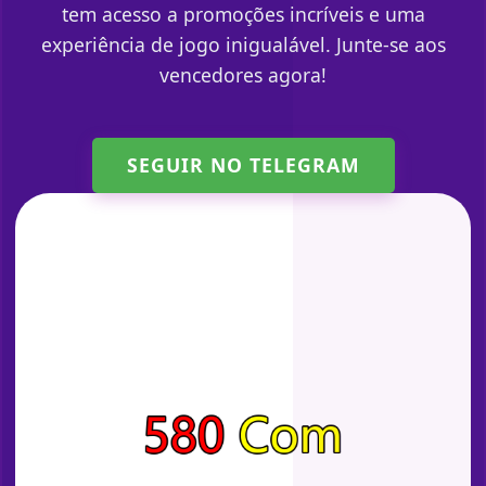
tem acesso a promoções incríveis e uma
experiência de jogo inigualável. Junte-se aos
vencedores agora!
SEGUIR NO TELEGRAM