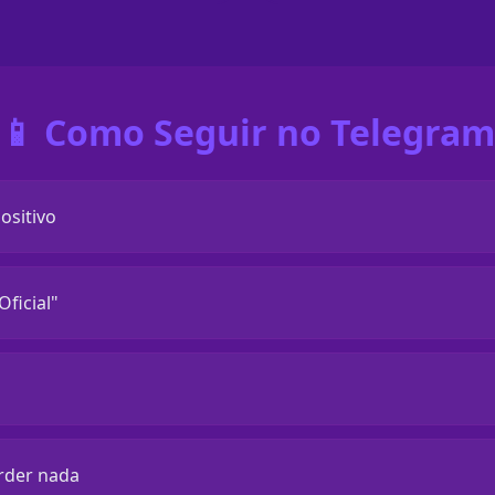
📱 Como Seguir no Telegram
ositivo
ficial"
erder nada