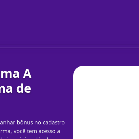
rma A
ma de
ganhar bônus no cadastro
orma, você tem acesso a