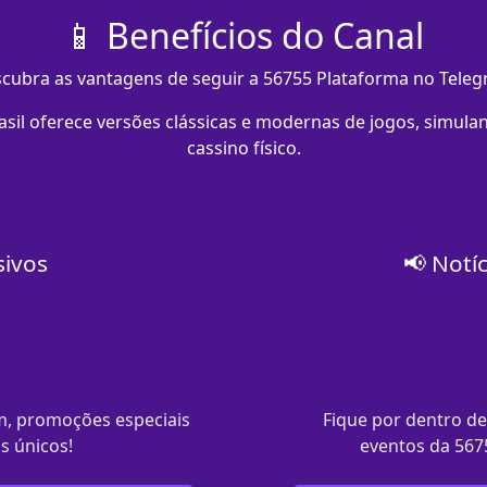
📱 Benefícios do Canal
cubra as vantagens de seguir a 56755 Plataforma no Tele
sil oferece versões clássicas e modernas de jogos, simul
cassino físico.
sivos
📢 Notí
m, promoções especiais
Fique por dentro d
s únicos!
eventos da 567