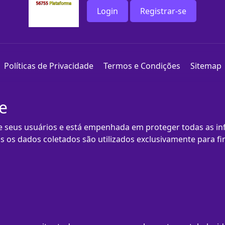
Login
Registrar-se
Políticas de Privacidade
Termos e Condições
Sitemap
de
de seus usuários e está empenhada em proteger todas as i
 os dados coletados são utilizados exclusivamente para fi