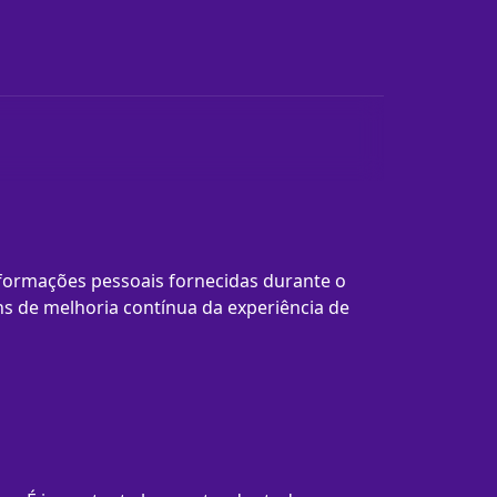
nformações pessoais fornecidas durante o
ns de melhoria contínua da experiência de