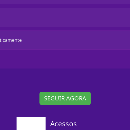
a
aticamente
SEGUIR AGORA
Acessos