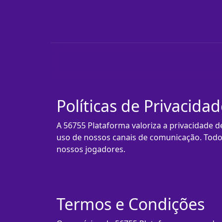
Políticas de Privacida
A 56755 Plataforma valoriza a privacidade 
uso de nossos canais de comunicação. Todos
nossos jogadores.
Termos e Condições