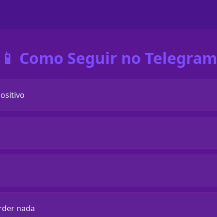
📱 Como Seguir no Telegram
ositivo
erder nada