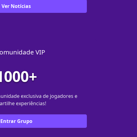
Ver Notícias
Comunidade VIP
1000+
unidade exclusiva de jogadores e
rtilhe experiências!
Entrar Grupo