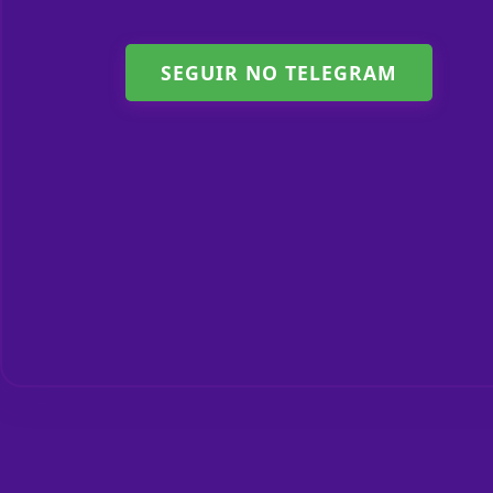
SEGUIR NO TELEGRAM