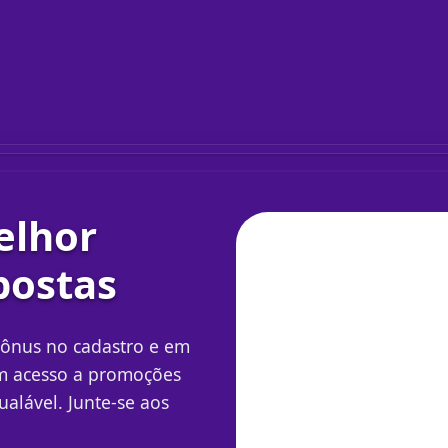
elhor
postas
bônus no cadastro e em
em acesso a promoções
ualável. Junte-se aos