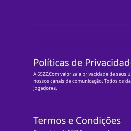
Políticas de Privacida
A 55ZZ.Com valoriza a privacidade de seus 
nossos canais de comunicação. Todos os dad
jogadores.
Termos e Condições