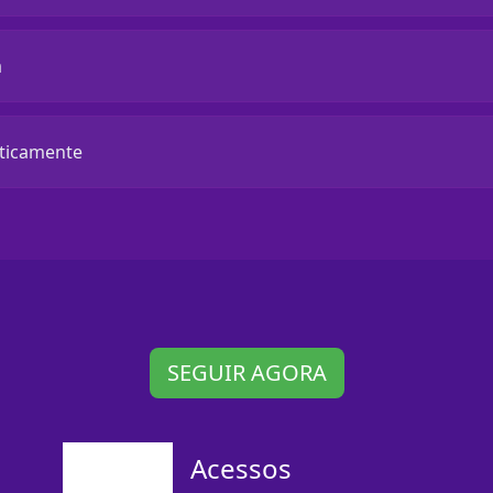
a
aticamente
SEGUIR AGORA
Acessos