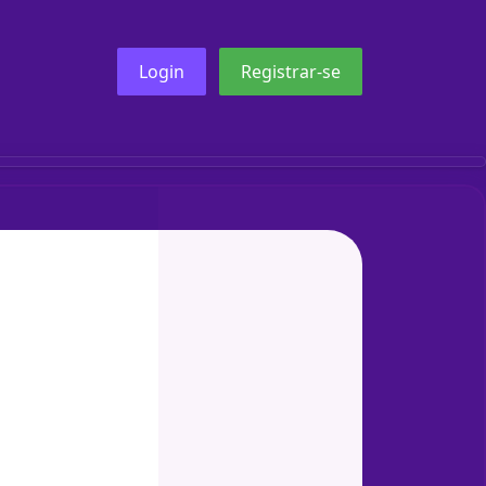
Login
Registrar-se