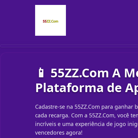
📱 55ZZ.Com A M
Plataforma de A
Cadastre-se na 55ZZ.Com para ganhar 
cada recarga. Com a 55ZZ.Com, você t
incríveis e uma experiência de jogo inig
vencedores agora!