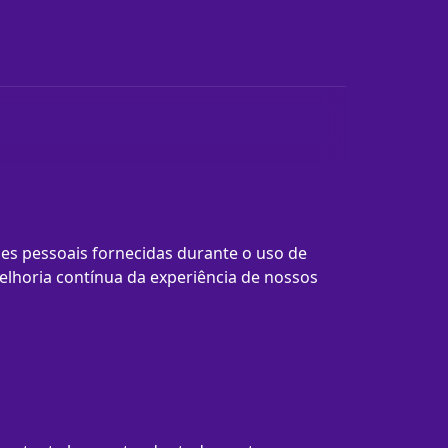
es pessoais fornecidas durante o uso de
elhoria contínua da experiência de nossos