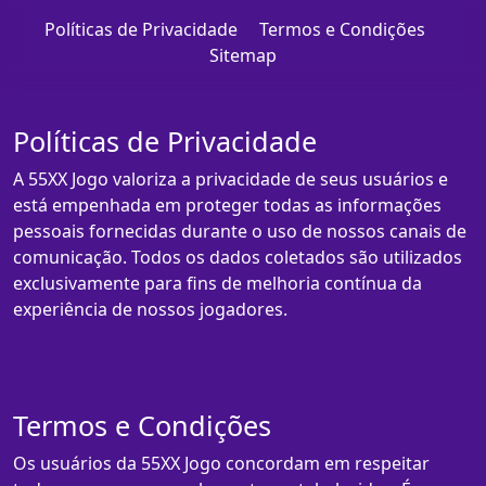
Políticas de Privacidade
Termos e Condições
Sitemap
Políticas de Privacidade
A 55XX Jogo valoriza a privacidade de seus usuários e
está empenhada em proteger todas as informações
pessoais fornecidas durante o uso de nossos canais de
comunicação. Todos os dados coletados são utilizados
exclusivamente para fins de melhoria contínua da
experiência de nossos jogadores.
Termos e Condições
Os usuários da 55XX Jogo concordam em respeitar