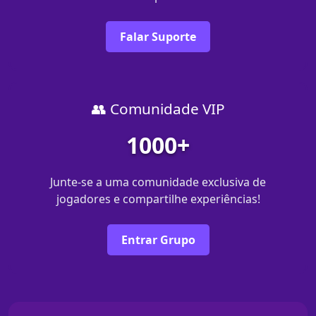
Falar Suporte
👥 Comunidade VIP
1000+
Junte-se a uma comunidade exclusiva de
jogadores e compartilhe experiências!
Entrar Grupo