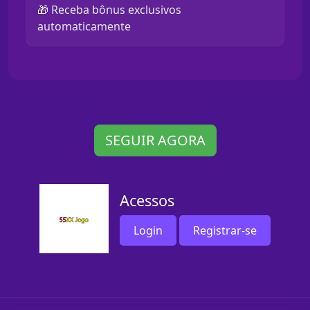
🎁 Receba bônus exclusivos
automaticamente
SEGUIR AGORA
Acessos
Login
Registrar-se