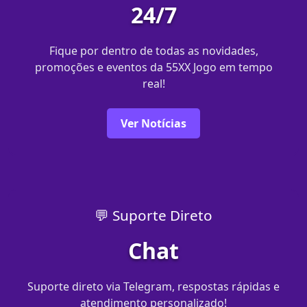
24/7
Fique por dentro de todas as novidades,
promoções e eventos da 55XX Jogo em tempo
real!
Ver Notícias
💬 Suporte Direto
Chat
Suporte direto via Telegram, respostas rápidas e
atendimento personalizado!