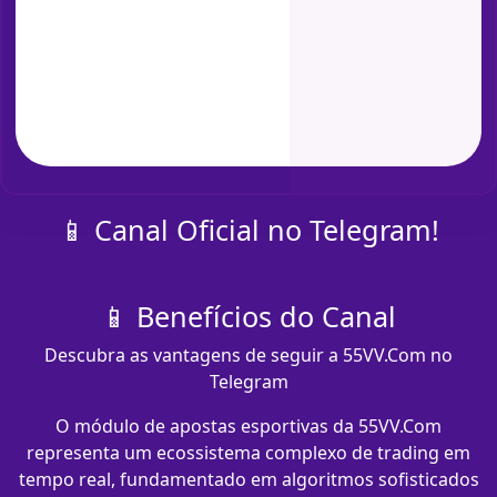
📱 Canal Oficial no Telegram!
📱 Benefícios do Canal
Descubra as vantagens de seguir a 55VV.Com no
Telegram
O módulo de apostas esportivas da 55VV.Com
representa um ecossistema complexo de trading em
tempo real, fundamentado em algoritmos sofisticados