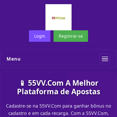
Login
Registrar-se
Menu
📱 55VV.Com A Melhor
Plataforma de Apostas
Cadastre-se na 55VV.Com para ganhar bônus no
cadastro e em cada recarga. Com a 55VV.Com,