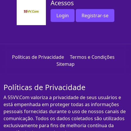
Acessos
Login
Registrar-se
Políticas de Privacidade
Termos e Condições
Sitemap
Políticas de Privacidade
A 55VV.Com valoriza a privacidade de seus usuários e
está empenhada em proteger todas as informações
pessoais fornecidas durante o uso de nossos canais de
comunicação. Todos os dados coletados são utilizados
exclusivamente para fins de melhoria contínua da