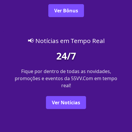
Ver Bônus
📢 Notícias em Tempo Real
24/7
Fique por dentro de todas as novidades,
promoções e eventos da 55VV.Com em tempo
real!
Ver Notícias