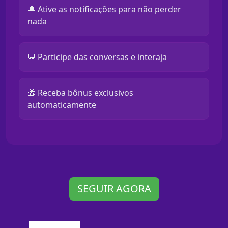
🔔 Ative as notificações para não perder
nada
💬 Participe das conversas e interaja
🎁 Receba bônus exclusivos
automaticamente
SEGUIR AGORA