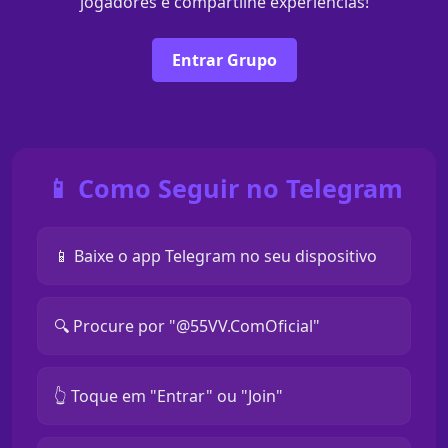
jogadores e compartilhe experiências!
Entrar Grupo
📱 Como Seguir no Telegram
📱 Baixe o app Telegram no seu dispositivo
🔍 Procure por "@55VV.ComOficial"
👆 Toque em "Entrar" ou "Join"