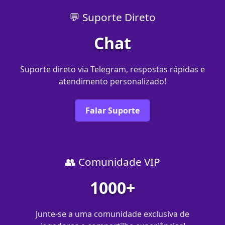
💬 Suporte Direto
Chat
Suporte direto via Telegram, respostas rápidas e
atendimento personalizado!
Falar Suporte
👥 Comunidade VIP
1000+
Junte-se a uma comunidade exclusiva de