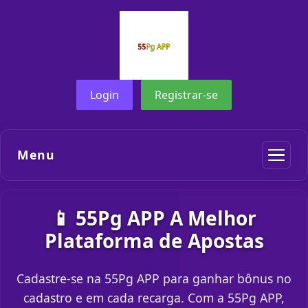
Login
Registrar-se
Menu
📱 55Pg APP A Melhor
Plataforma de Apostas
Cadastre-se na 55Pg APP para ganhar bônus no
cadastro e em cada recarga. Com a 55Pg APP,