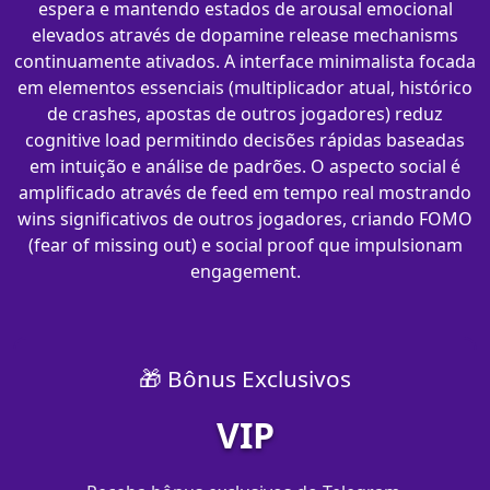
espera e mantendo estados de arousal emocional
elevados através de dopamine release mechanisms
continuamente ativados. A interface minimalista focada
em elementos essenciais (multiplicador atual, histórico
de crashes, apostas de outros jogadores) reduz
cognitive load permitindo decisões rápidas baseadas
em intuição e análise de padrões. O aspecto social é
amplificado através de feed em tempo real mostrando
wins significativos de outros jogadores, criando FOMO
(fear of missing out) e social proof que impulsionam
engagement.
🎁 Bônus Exclusivos
VIP