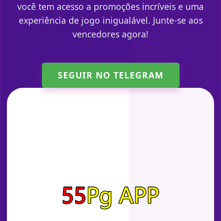
você tem acesso a promoções incríveis e uma
experiência de jogo inigualável. Junte-se aos
vencedores agora!
SEGUIR NO TELEGRAM