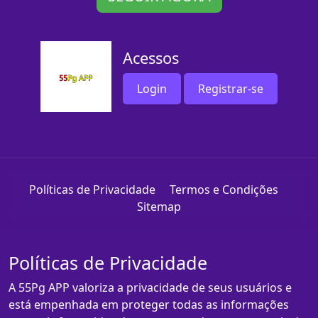
Acessos
Login
Registrar-se
Políticas de Privacidade
Termos e Condições
Sitemap
Políticas de Privacidade
A 55Pg APP valoriza a privacidade de seus usuários e
está empenhada em proteger todas as informações