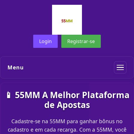
Login
Registrar-se
Menu
📱 55MM A Melhor Plataforma
de Apostas
Cadastre-se na 55MM para ganhar bônus no
cadastro e em cada recarga. Com a 55MM, você