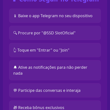
📱 Baixe o app Telegram no seu dispositivo
🔍 Procure por "@55D SlotOficial"
👆 Toque em "Entrar" ou "Join"
🔔 Ative as notificações para não perder
nada
💬 Participe das conversas e interaja
🎁 Receba bônus exclusivos