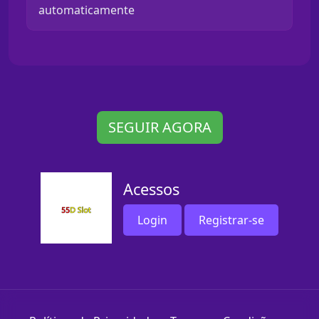
automaticamente
SEGUIR AGORA
Acessos
Login
Registrar-se