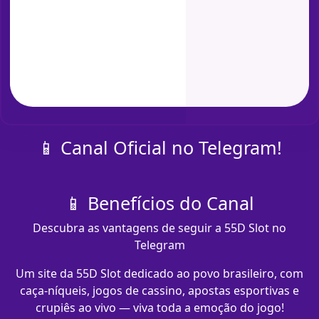
📱 Canal Oficial no Telegram!
📱 Benefícios do Canal
Descubra as vantagens de seguir a 55D Slot no
Telegram
Um site da 55D Slot dedicado ao povo brasileiro, com
caça-níqueis, jogos de cassino, apostas esportivas e
crupiês ao vivo — viva toda a emoção do jogo!