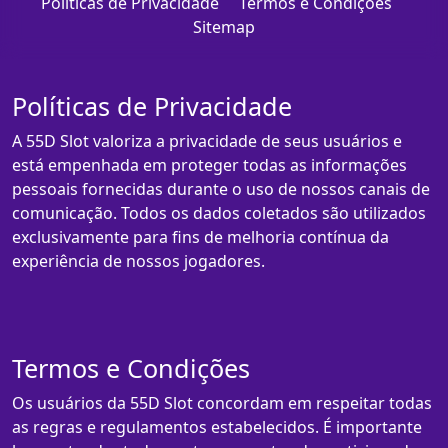
Políticas de Privacidade
Termos e Condições
Sitemap
Políticas de Privacidade
A 55D Slot valoriza a privacidade de seus usuários e
está empenhada em proteger todas as informações
pessoais fornecidas durante o uso de nossos canais de
comunicação. Todos os dados coletados são utilizados
exclusivamente para fins de melhoria contínua da
experiência de nossos jogadores.
Termos e Condições
Os usuários da 55D Slot concordam em respeitar todas
as regras e regulamentos estabelecidos. É importante