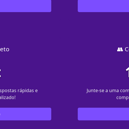
reto
👥 
t
espostas rápidas e
Junte-se a uma com
lizado!
compa
e