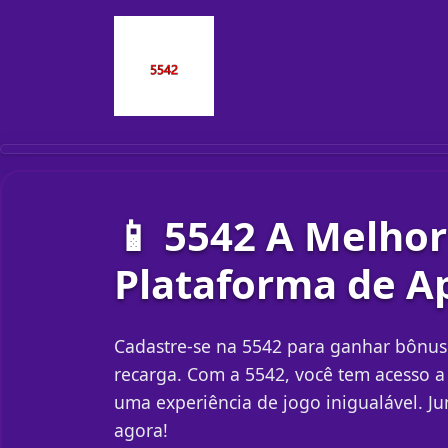
📱 5542 A Melhor
Plataforma de A
Cadastre-se na 5542 para ganhar bônus
recarga. Com a 5542, você tem acesso a
uma experiência de jogo inigualável. J
agora!