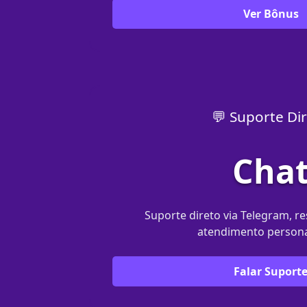
Ver Bônus
💬 Suporte Di
Cha
Suporte direto via Telegram, r
atendimento persona
Falar Suport