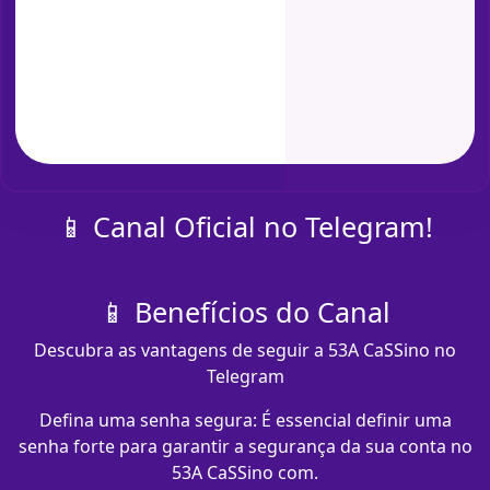
📱 Canal Oficial no Telegram!
📱 Benefícios do Canal
Descubra as vantagens de seguir a 53A CaSSino no
Telegram
Defina uma senha segura: É essencial definir uma
senha forte para garantir a segurança da sua conta no
53A CaSSino com​.