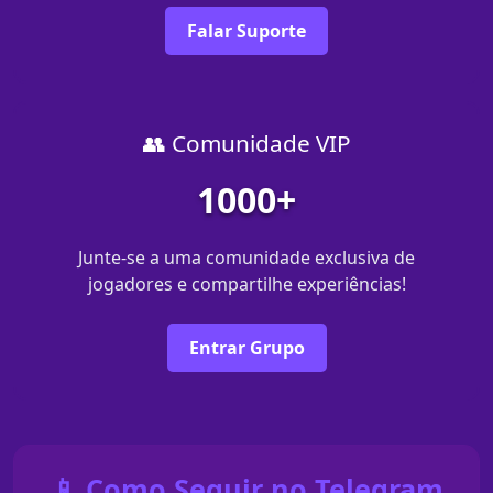
Falar Suporte
👥 Comunidade VIP
1000+
Junte-se a uma comunidade exclusiva de
jogadores e compartilhe experiências!
Entrar Grupo
📱 Como Seguir no Telegram