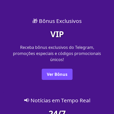
🎁 Bônus Exclusivos
VIP
Receba bônus exclusivos do Telegram,
promoções especiais e códigos promocionais
únicos!
Ver Bônus
📢 Notícias em Tempo Real
24/7