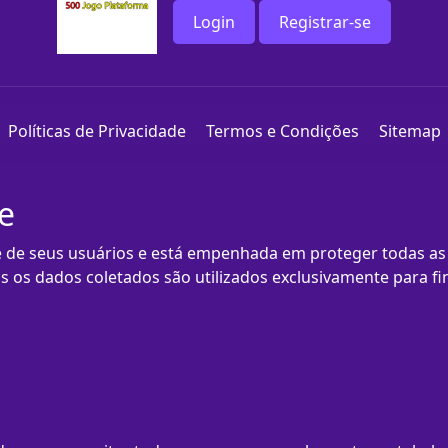
Login
Registrar-se
Políticas de Privacidade
Termos e Condições
Sitemap
de
de de seus usuários e está empenhada em proteger todas a
 os dados coletados são utilizados exclusivamente para fi