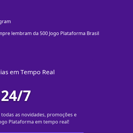
egram
mpre lembram da 500 Jogo Plataforma Brasil
cias em Tempo Real
24/7
e todas as novidades, promoções e
Jogo Plataforma em tempo real!