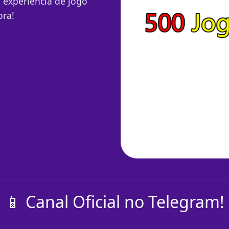
 experiência de jogo
ora!
📱 Canal Oficial no Telegram!