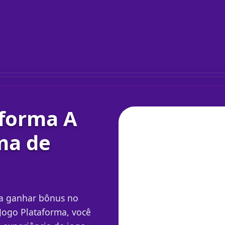
aforma A
ma de
ra ganhar bônus no
Jogo Plataforma, você