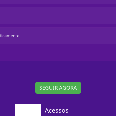
a
aticamente
SEGUIR AGORA
Acessos