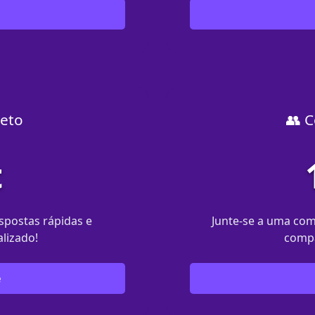
reto
👥 
t
espostas rápidas e
Junte-se a uma com
lizado!
compa
e