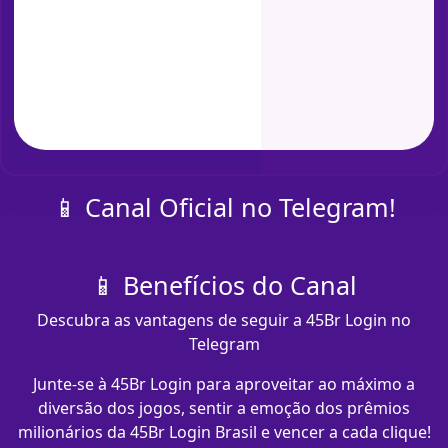
📱 Canal Oficial no Telegram!
📱 Benefícios do Canal
Descubra as vantagens de seguir a 45Br Login no
Telegram
Junte-se à 45Br Login para aproveitar ao máximo a
diversão dos jogos, sentir a emoção dos prêmios
milionários da 45Br Login Brasil e vencer a cada clique!