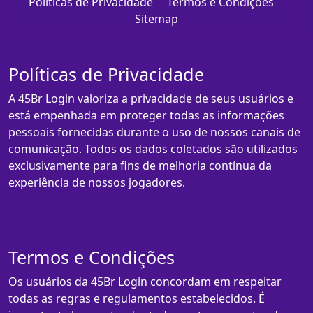
Políticas de Privacidade
Termos e Condições
Sitemap
Políticas de Privacidade
A 45Br Login valoriza a privacidade de seus usuários e
está empenhada em proteger todas as informações
pessoais fornecidas durante o uso de nossos canais de
comunicação. Todos os dados coletados são utilizados
exclusivamente para fins de melhoria contínua da
experiência de nossos jogadores.
Termos e Condições
Os usuários da 45Br Login concordam em respeitar
todas as regras e regulamentos estabelecidos. É