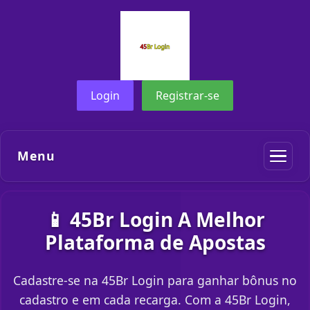
Login
Registrar-se
Menu
📱 45Br Login A Melhor
Plataforma de Apostas
Cadastre-se na 45Br Login para ganhar bônus no
cadastro e em cada recarga. Com a 45Br Login,