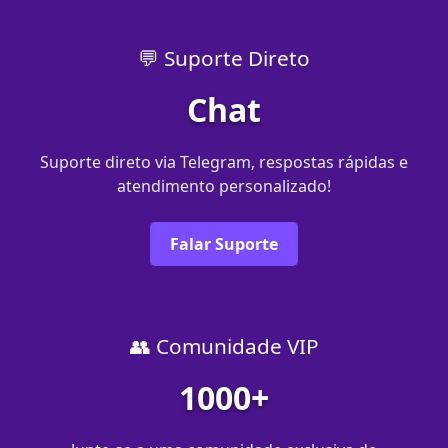
💬 Suporte Direto
Chat
Suporte direto via Telegram, respostas rápidas e
atendimento personalizado!
Falar Suporte
👥 Comunidade VIP
1000+