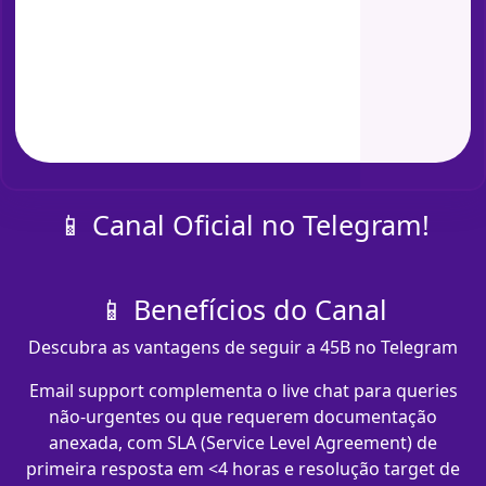
📱 Canal Oficial no Telegram!
📱 Benefícios do Canal
Descubra as vantagens de seguir a 45B no Telegram
Email support complementa o live chat para queries
não-urgentes ou que requerem documentação
anexada, com SLA (Service Level Agreement) de
primeira resposta em <4 horas e resolução target de