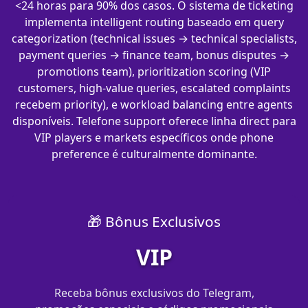
<24 horas para 90% dos casos. O sistema de ticketing
implementa intelligent routing baseado em query
categorization (technical issues → technical specialists,
payment queries → finance team, bonus disputes →
promotions team), prioritization scoring (VIP
customers, high-value queries, escalated complaints
recebem priority), e workload balancing entre agents
disponíveis. Telefone support oferece linha direct para
VIP players e markets específicos onde phone
preference é culturalmente dominante.
🎁 Bônus Exclusivos
VIP
Receba bônus exclusivos do Telegram,