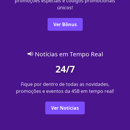
promoções especiais e códigos promocionais
únicos!
Ver Bônus
📢 Notícias em Tempo Real
24/7
Fique por dentro de todas as novidades,
promoções e eventos da 45B em tempo real!
Ver Notícias