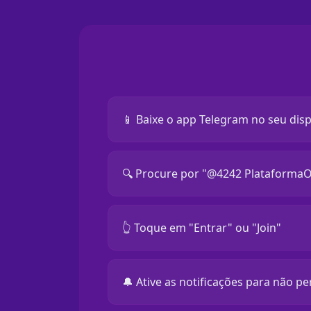
📱 Baixe o app Telegram no seu disp
🔍 Procure por "@4242 PlataformaOf
👆 Toque em "Entrar" ou "Join"
🔔 Ative as notificações para não p