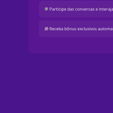
💬 Participe das conversas e interaj
🎁 Receba bônus exclusivos autom