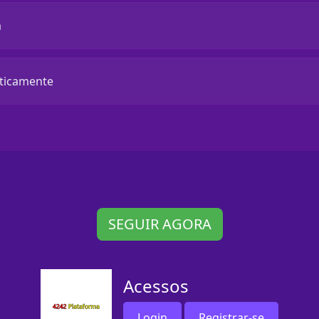
a
aticamente
SEGUIR AGORA
Acessos
Login
Registrar-se