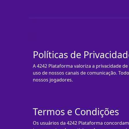
Políticas de Privacida
A 4242 Plataforma valoriza a privacidade d
uso de nossos canais de comunicação. Todos
nossos jogadores.
Termos e Condições
Os usuários da 4242 Plataforma concordam e