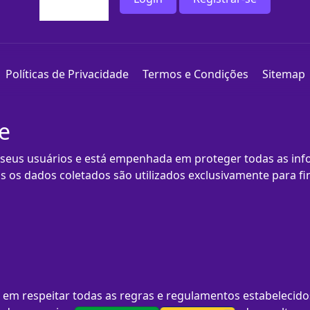
Políticas de Privacidade
Termos e Condições
Sitemap
de
e seus usuários e está empenhada em proteger todas as in
 os dados coletados são utilizados exclusivamente para fi
m respeitar todas as regras e regulamentos estabelecidos