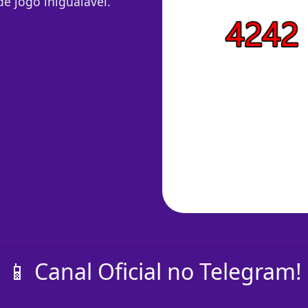
e jogo inigualável.
📱 Canal Oficial no Telegram!