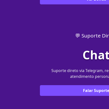
💬 Suporte Di
Cha
Suporte direto via Telegram, r
atendimento persona
Falar Suport