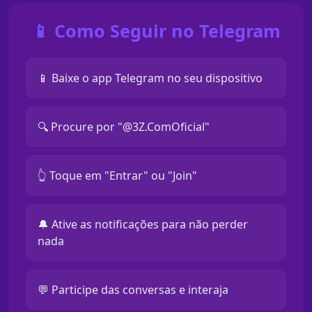
📱 Como Seguir no Telegram
📱 Baixe o app Telegram no seu dispositivo
🔍 Procure por "@3Z.ComOficial"
👆 Toque em "Entrar" ou "Join"
🔔 Ative as notificações para não perder
nada
💬 Participe das conversas e interaja