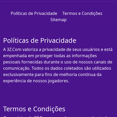
Políticas de Privacidade
Termos e Condições
Sitemap
Políticas de Privacidade
A 3Z.Com valoriza a privacidade de seus usuários e está
empenhada em proteger todas as informações
pessoais fornecidas durante o uso de nossos canais de
comunicação. Todos os dados coletados são utilizados
exclusivamente para fins de melhoria contínua da
experiência de nossos jogadores.
Termos e Condições