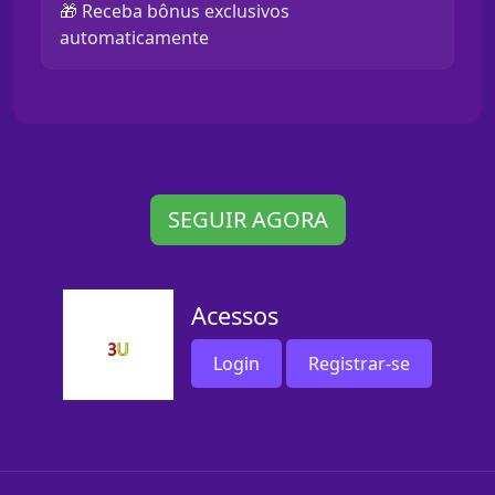
🎁 Receba bônus exclusivos
automaticamente
SEGUIR AGORA
Acessos
Login
Registrar-se