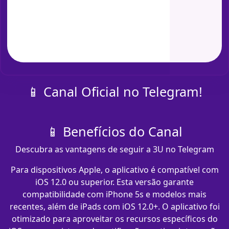
📱 Canal Oficial no Telegram!
📱 Benefícios do Canal
Descubra as vantagens de seguir a 3U no Telegram
Para dispositivos Apple, o aplicativo é compatível com
iOS 12.0 ou superior. Esta versão garante
compatibilidade com iPhone 5s e modelos mais
recentes, além de iPads com iOS 12.0+. O aplicativo foi
otimizado para aproveitar os recursos específicos do