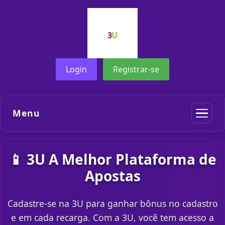
Login
Registrar-se
Menu
📱 3U A Melhor Plataforma de
Apostas
Cadastre-se na 3U para ganhar bônus no cadastro
e em cada recarga. Com a 3U, você tem acesso a