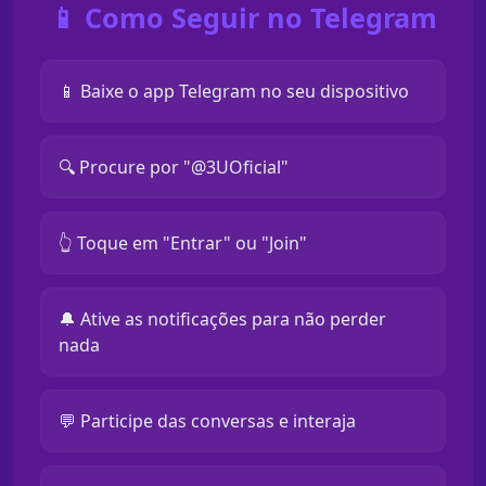
📱 Como Seguir no Telegram
📱 Baixe o app Telegram no seu dispositivo
🔍 Procure por "@3UOficial"
👆 Toque em "Entrar" ou "Join"
🔔 Ative as notificações para não perder
nada
💬 Participe das conversas e interaja