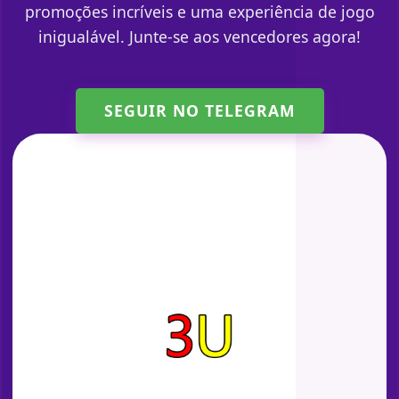
promoções incríveis e uma experiência de jogo
inigualável. Junte-se aos vencedores agora!
SEGUIR NO TELEGRAM