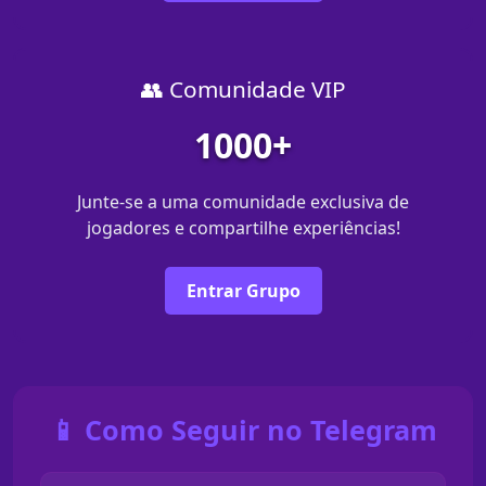
👥 Comunidade VIP
1000+
Junte-se a uma comunidade exclusiva de
jogadores e compartilhe experiências!
Entrar Grupo
📱 Como Seguir no Telegram