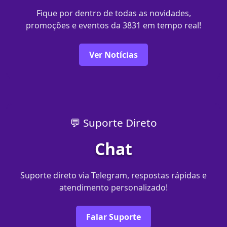
Fique por dentro de todas as novidades,
promoções e eventos da 3831 em tempo real!
Ver Notícias
💬 Suporte Direto
Chat
Suporte direto via Telegram, respostas rápidas e
atendimento personalizado!
Falar Suporte