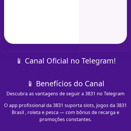
📱 Canal Oficial no Telegram!
📱 Benefícios do Canal
Descubra as vantagens de seguir a 3831 no Telegram
O app profissional da 3831 suporta slots, jogos da 3831
Brasil , roleta e pesca — com bônus de recarga e
promoções constantes.