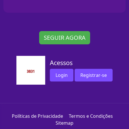
SEGUIR AGORA
Acessos
Login
Registrar-se
Políticas de Privacidade
Termos e Condições
Sitemap