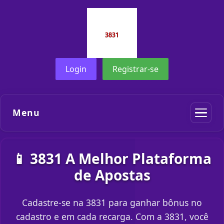
Login
Registrar-se
Menu
📱 3831 A Melhor Plataforma
de Apostas
Cadastre-se na 3831 para ganhar bônus no
cadastro e em cada recarga. Com a 3831, você