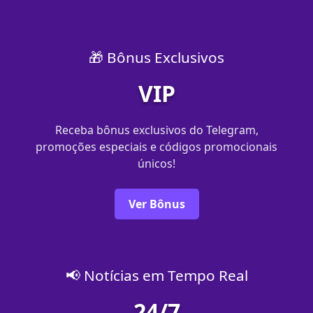
🎁 Bônus Exclusivos
VIP
Receba bônus exclusivos do Telegram,
promoções especiais e códigos promocionais
únicos!
Ver Bônus
📢 Notícias em Tempo Real
24/7