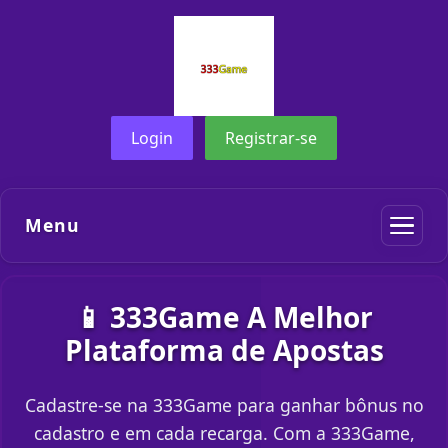
Login
Registrar-se
Menu
📱 333Game A Melhor
Plataforma de Apostas
Cadastre-se na 333Game para ganhar bônus no
cadastro e em cada recarga. Com a 333Game,