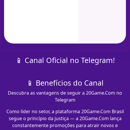
📱 Canal Oficial no Telegram!
📱 Benefícios do Canal
Descubra as vantagens de seguir a 20Game.Com no
Telegram
Como líder no setor, a plataforma 20Game.Com Brasil
segue o princípio da justiça — a 20Game.Com lança
constantemente promoções para atrair novos e