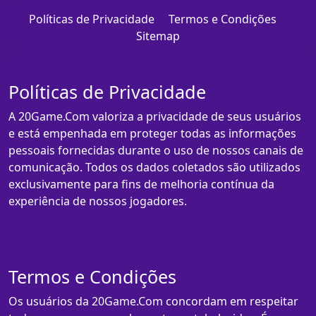
Políticas de Privacidade
Termos e Condições
Sitemap
Políticas de Privacidade
A 20Game.Com valoriza a privacidade de seus usuários
e está empenhada em proteger todas as informações
pessoais fornecidas durante o uso de nossos canais de
comunicação. Todos os dados coletados são utilizados
exclusivamente para fins de melhoria contínua da
experiência de nossos jogadores.
Termos e Condições
Os usuários da 20Game.Com concordam em respeitar