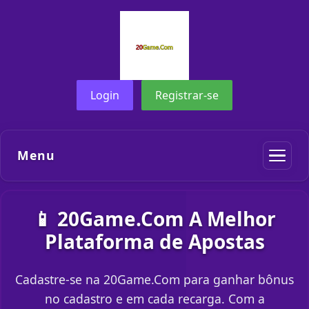
Login
Registrar-se
Menu
📱 20Game.Com A Melhor
Plataforma de Apostas
Cadastre-se na 20Game.Com para ganhar bônus
no cadastro e em cada recarga. Com a