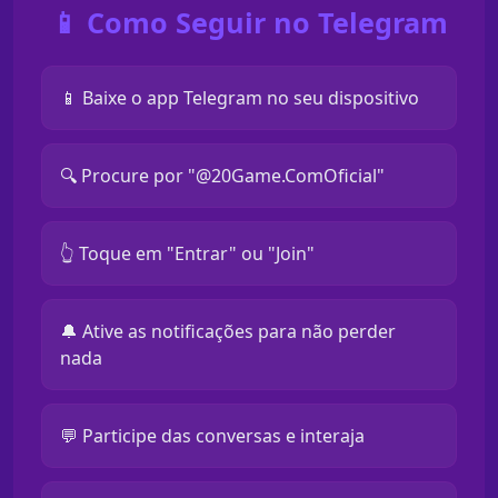
📱 Como Seguir no Telegram
📱 Baixe o app Telegram no seu dispositivo
🔍 Procure por "@20Game.ComOficial"
👆 Toque em "Entrar" ou "Join"
🔔 Ative as notificações para não perder
nada
💬 Participe das conversas e interaja