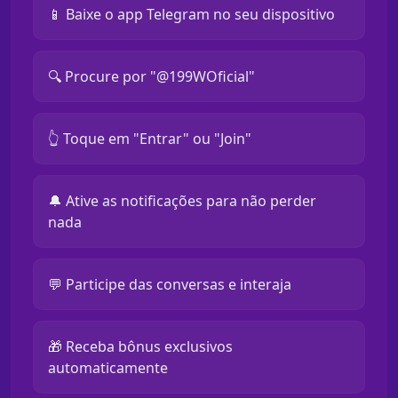
📱 Baixe o app Telegram no seu dispositivo
🔍 Procure por "@199WOficial"
👆 Toque em "Entrar" ou "Join"
🔔 Ative as notificações para não perder
nada
💬 Participe das conversas e interaja
🎁 Receba bônus exclusivos
automaticamente