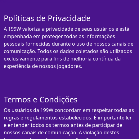
Políticas de Privacidade
A 199W valoriza a privacidade de seus usuários e está
empenhada em proteger todas as informações
pessoais fornecidas durante o uso de nossos canais de
comunicação. Todos os dados coletados são utilizados
exclusivamente para fins de melhoria contínua da
experiência de nossos jogadores.
Termos e Condições
Os usuários da 199W concordam em respeitar todas as
regras e regulamentos estabelecidos. É importante ler
e entender todos os termos antes de participar de
nossos canais de comunicação. A violação destes