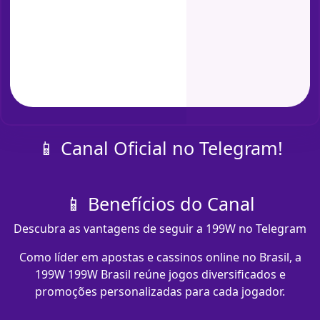
📱 Canal Oficial no Telegram!
📱 Benefícios do Canal
Descubra as vantagens de seguir a 199W no Telegram
Como líder em apostas e cassinos online no Brasil, a
199W 199W Brasil reúne jogos diversificados e
promoções personalizadas para cada jogador.