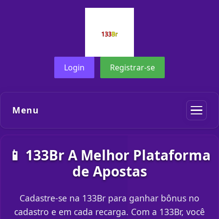
Login
Registrar-se
Menu
📱 133Br A Melhor Plataforma
de Apostas
Cadastre-se na 133Br para ganhar bônus no
cadastro e em cada recarga. Com a 133Br, você