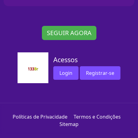
SEGUIR AGORA
Acessos
Login
Registrar-se
Políticas de Privacidade
Termos e Condições
Sitemap