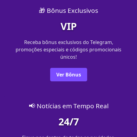
🎁 Bônus Exclusivos
VIP
Receba bônus exclusivos do Telegram,
promoções especiais e códigos promocionais
únicos!
Ver Bônus
📢 Notícias em Tempo Real
24/7